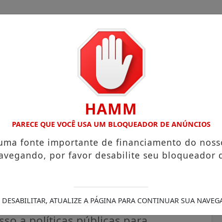
HAMM
OM ATUAÇÃO VOLTADA AO MUNICÍPIO
RECEITA FEDERAL A
PARECE QUE VOCÊ USA UM BLOQUEADOR DE ANÚNCIOS
 uma fonte importante de financiamento do noss
avegando, por favor desabilite seu bloqueador 
Rural Integrada segue até
a Branca do Amapari
 DESABILITAR, ATUALIZE A PÁGINA PARA CONTINUAR SUA NAVEG
sso a políticas públicas para