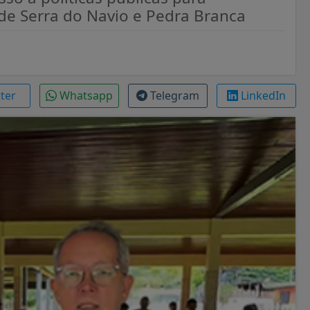
l de Serra do Navio e Pedra Branca
tter
Whatsapp
Telegram
LinkedIn