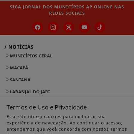
SIGA
JORNAL DOS MUNICÍPIOS AP ONLINE
NAS
REDES SOCIAIS
/ NOTÍCIAS
MUNICÍPIOS GERAL
MACAPÁ
SANTANA
LARANJAL DO JARI
OIAPOQUE
Termos de Uso e Privacidade
MAZAGÃO
Esse site utiliza cookies para melhorar sua
experiência de navegação. Ao continuar o acesso,
PORTO GRANDE
entendemos que você concorda com nossos Termos