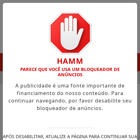
Entrar
HAMM
MENU
PARECE QUE VOCÊ USA UM BLOQUEADOR DE
ANÚNCIOS
ANHA DESTAQUE EM PORTO GRANDE COM ATUAÇÃO VOLTADA A
A publicidade é uma fonte importante de
financiamento do nosso conteúdo. Para
continuar navegando, por favor desabilite seu
NOTÍCIAS/CÂMARA DOS DEPUTADOS
bloqueador de anúncios.
Câmara analisa projeto que
submete ao Ministério da
Agricultura normas sobre
APÓS DESABILITAR, ATUALIZE A PÁGINA PARA CONTINUAR SUA