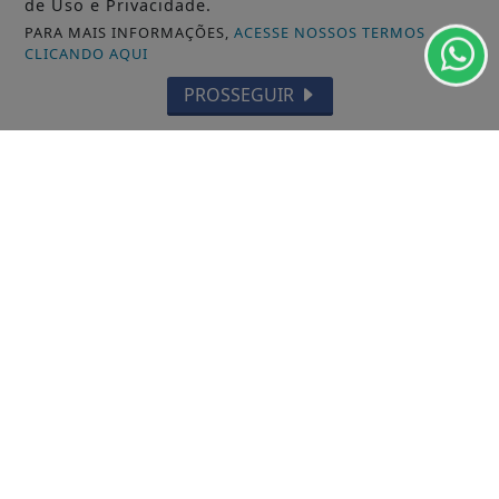
de Uso e Privacidade.
TARTARUGALZINHO
PARA MAIS INFORMAÇÕES,
ACESSE NOSSOS TERMOS
CLICANDO AQUI
PEDRA BRANCA DO AMAPARI
PROSSEGUIR
VITÓRIA DO JARI
CALÇOENE
AMAPÁ
FERREIRA GOMES
CUTIAS
ITAUBAL
SERRA DO NAVIO
PRACUUBA
/ NAVEGUE