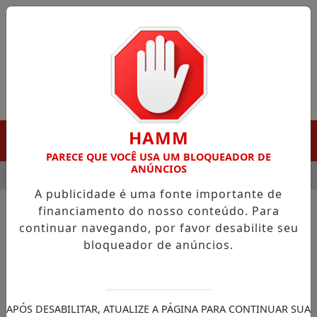
Entrar
HAMM
MENU
PARECE QUE VOCÊ USA UM BLOQUEADOR DE
ANÚNCIOS
HA DESTAQUE EM PORTO GRANDE COM ATUAÇÃO VOLTADA AO 
A publicidade é uma fonte importante de
financiamento do nosso conteúdo. Para
continuar navegando, por favor desabilite seu
NOTÍCIAS/ECONOMIA
bloqueador de anúncios.
App 99 desenvolve tecnologia
para monitorar motociclistas
parceiros
APÓS DESABILITAR, ATUALIZE A PÁGINA PARA CONTINUAR SUA