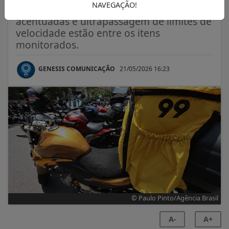
NAVEGAÇÃO!
Acelerações e frenagens bruscas, curvas
acentuadas e ultrapassagem de limites de
velocidade estão entre os itens
monitorados.
GENESIS COMUNICAÇÃO
21/05/2026 16:23
© Paulo Pinto/Agência Brasil
A-
A+