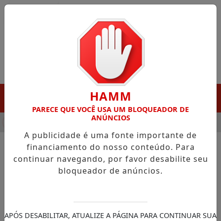
Entrar
HAMM
MENU
PARECE QUE VOCÊ USA UM BLOQUEADOR DE
ANÚNCIOS
A DESTAQUE EM PORTO GRANDE COM ATUAÇÃO VOLTADA AO 
A publicidade é uma fonte importante de
financiamento do nosso conteúdo. Para
continuar navegando, por favor desabilite seu
NOTÍCIAS/CALÇOENE
bloqueador de anúncios.
Calçoene assina ordem de
serviço para reforma e
ampliação da Creche Vivalda
APÓS DESABILITAR, ATUALIZE A PÁGINA PARA CONTINUAR SUA