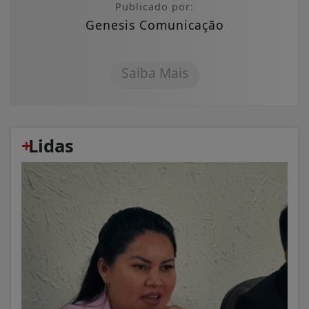
Publicado por:
Genesis Comunicação
Saiba Mais
+
Lidas