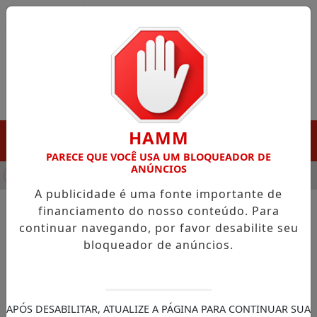
Entrar
HAMM
MENU
PARECE QUE VOCÊ USA UM BLOQUEADOR DE
ANÚNCIOS
HA DESTAQUE EM PORTO GRANDE COM ATUAÇÃO VOLTADA AO 
A publicidade é uma fonte importante de
financiamento do nosso conteúdo. Para
continuar navegando, por favor desabilite seu
NOTÍCIAS/PRACUUBA
bloqueador de anúncios.
Pracuúba entrega cestas
básicas e água potável a
famílias atingidas pelas
APÓS DESABILITAR, ATUALIZE A PÁGINA PARA CONTINUAR SUA