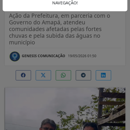
enchentes
NAVEGAÇÃO!
Ação da Prefeitura, em parceria com o
Governo do Amapá, atendeu
comunidades afetadas pelas fortes
chuvas e pela subida das águas no
município
GENESIS COMUNICAÇÃO
19/05/2026 01:50