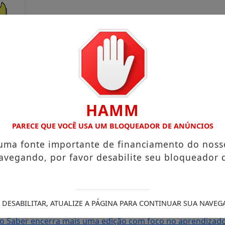
HAMM
PARECE QUE VOCÊ USA UM BLOQUEADOR DE ANÚNCIOS
 uma fonte importante de financiamento do noss
avegando, por favor desabilite seu bloqueador 
rto Grande com atuação voltada ao município
Receita Feder
sa e Mister Verão 2026 segue definindo finalistas do conc
s de Amapá
MDB oficializa candidatura de Carol Monteiro 
 DESABILITAR, ATUALIZE A PÁGINA PARA CONTINUAR SUA NAVEG
 com comunidades da BR-210 em Pedra Branca do Amapari
S
do Saber encerra mais uma edição com foco no aprendizado 