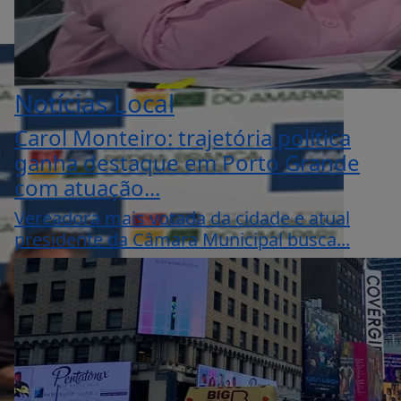
Notícias Local
Carol Monteiro: trajetória política
ganha destaque em Porto Grande
com atuação...
Vereadora mais votada da cidade e atual
presidente da Câmara Municipal busca...