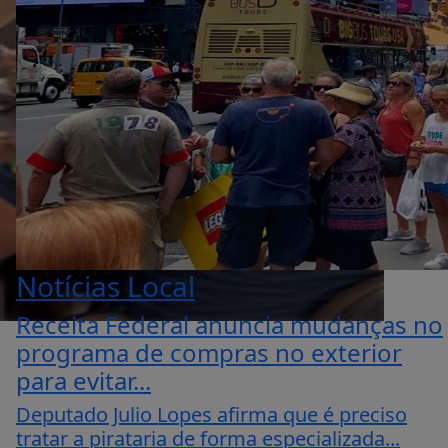
Notícias Local
Receita Federal anuncia mudanças no
programa de compras no exterior
para evitar...
Deputado Julio Lopes afirma que é preciso
tratar a pirataria de forma especializada...