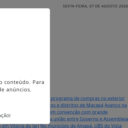
SEXTA-FEIRA, 07 DE AGOSTO 2026
o conteúdo. Para
de anúncios.
al anuncia mudanças no programa de compras no exterior
urso contemplando bairros e distritos de Macapá
Avanço na
à Assembleia Legislativa em convenção com grande
AÇÃO!
enador Randolfe destaca união entre Governo e Assembleia
em Vitória do Jari
No município de Amapá, UBS do Vista