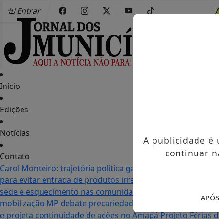
Entrar
Início
Edições
Notícias
A publicidade é
continuar n
Contato
Carol Monteiro: trajetória política ganha destaque em Po
para evitar entrada de produtos irregulares
Seletiva do Mu
sede e esquecimento nas comunidades: as duas realidade
APÓS
mobilização
MP debate precariedade de energia elétrica
e projeta continuidade de ações no Amapá
Projeto Férias 