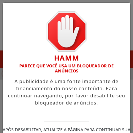
Entrar
HAMM
MENU
PARECE QUE VOCÊ USA UM BLOQUEADOR DE
ANÚNCIOS
HA DESTAQUE EM PORTO GRANDE COM ATUAÇÃO VOLTADA AO 
A publicidade é uma fonte importante de
financiamento do nosso conteúdo. Para
continuar navegando, por favor desabilite seu
NOTÍCIAS/OIAPOQUE
bloqueador de anúncios.
Prefeito Inácio busca apoio
em Brasília para fortalecer o
turismo em Oiapoque
APÓS DESABILITAR, ATUALIZE A PÁGINA PARA CONTINUAR SUA