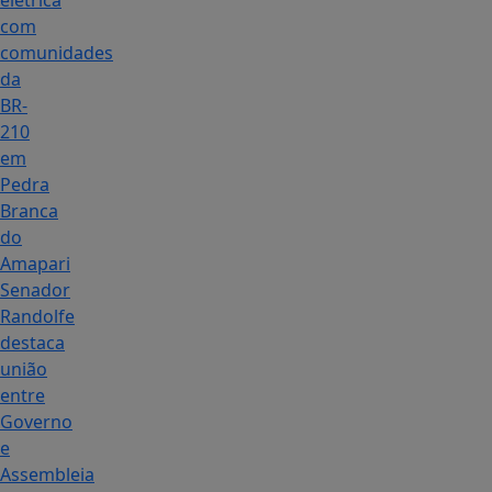
elétrica
com
comunidades
da
BR-
210
em
Pedra
Branca
do
Amapari
Senador
Randolfe
destaca
união
entre
Governo
e
Assembleia