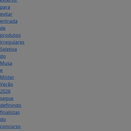
exterior
para
evitar
entrada
de
produtos
irregulares
Seletiva
do
Musa
e
Mister
Verão
2026
segue
definindo
finalistas
do
concurso