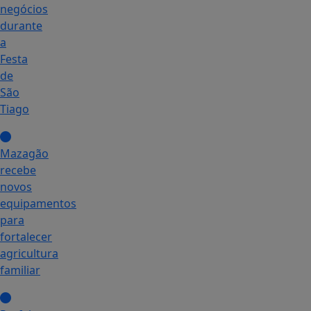
negócios
durante
a
Festa
de
São
Tiago
Mazagão
recebe
novos
equipamentos
para
fortalecer
agricultura
familiar