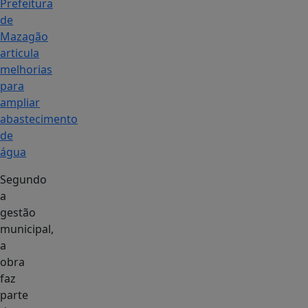
Prefeitura
de
Mazagão
articula
melhorias
para
ampliar
abastecimento
de
água
Segundo
a
gestão
municipal,
a
obra
faz
parte