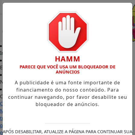
Entrar
Início
HAMM
PARECE QUE VOCÊ USA UM BLOQUEADOR DE
Edições
ANÚNCIOS
Notícias
A publicidade é uma fonte importante de
financiamento do nosso conteúdo. Para
Contato
continuar navegando, por favor desabilite seu
Carol
bloqueador de anúncios.
Monteiro:
trajetória
política
APÓS DESABILITAR, ATUALIZE A PÁGINA PARA CONTINUAR SUA
ganha