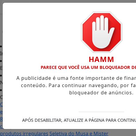
Entrar
Início
HAMM
PARECE QUE VOCÊ USA UM BLOQUEADOR D
Edições
A publicidade é uma fonte importante de fin
Notícias
conteúdo. Para continuar navegando, por fa
bloqueador de anúncios.
Contato
Carol Monteiro: trajetória política ganha destaque
em Porto Grande com atuação voltada ao município
Receita Federal anuncia mudanças no programa de
APÓS DESABILITAR, ATUALIZE A PÁGINA PARA CONTI
compras no exterior para evitar entrada de
produtos irregulares
Seletiva do Musa e Mister