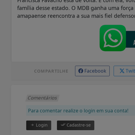
Francisca Favacho está de volta. E com ela, vo
família desse estado. O MDB ganha uma força g
amapaense reencontra a sua mais fiel defenso
Facebook
Twi
COMPARTILHE
Comentários
Para comentar realize o login em sua conta!
Login
Cadastre-se