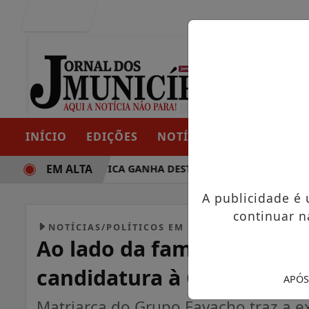
Entrar
INÍCIO
EDIÇÕES
NOTÍCIAS
CONTATO
EM ALTA
RAJETÓRIA POLÍTICA GANHA DESTAQUE EM PORTO GRANDE C
A publicidade é
continuar n
NOTÍCIAS/POLÍTICOS EM FOCO
Ao lado da família, Franc
candidatura à Câmara Fed
APÓS
Matriarca do Grupo Favacho traz a ex