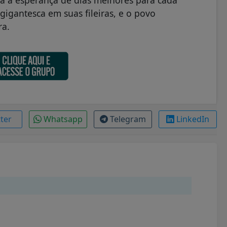
lta a esperança de dias melhores para cada
igantesca em suas fileiras, e o povo
ra.
tter
Whatsapp
Telegram
LinkedIn