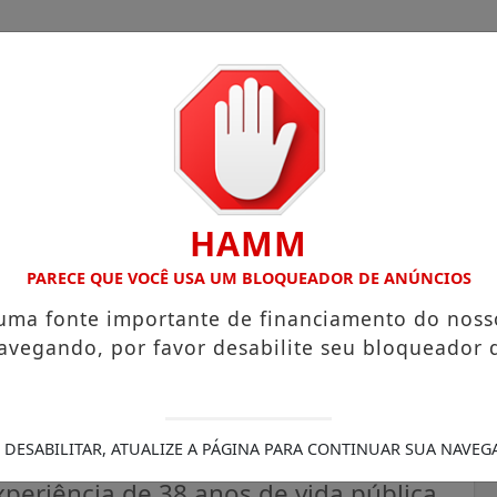
HAMM
OM ATUAÇÃO VOLTADA AO MUNICÍPIO
RECEITA FEDERAL A
PARECE QUE VOCÊ USA UM BLOQUEADOR DE ANÚNCIOS
 uma fonte importante de financiamento do noss
avegando, por favor desabilite seu bloqueador 
isca Favacho anuncia pré-
eral
 DESABILITAR, ATUALIZE A PÁGINA PARA CONTINUAR SUA NAVEG
periência de 38 anos de vida pública