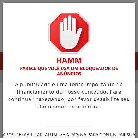
Entrar
HAMM
MENU
PARECE QUE VOCÊ USA UM BLOQUEADOR DE
ANÚNCIOS
 DESTAQUE EM PORTO GRANDE COM ATUAÇÃO VOLTADA AO MU
A publicidade é uma fonte importante de
financiamento do nosso conteúdo. Para
continuar navegando, por favor desabilite seu
NOTÍCIAS/SAÚDE
bloqueador de anúncios.
Anvisa determina
recolhimento de lotes de
antibióticos
APÓS DESABILITAR, ATUALIZE A PÁGINA PARA CONTINUAR SUA