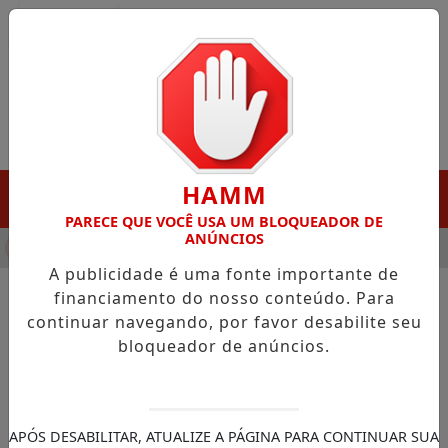
Entrar
HAMM
MENU
PARECE QUE VOCÊ USA UM BLOQUEADOR DE
ANÚNCIOS
NHA DESTAQUE EM PORTO GRANDE COM ATUAÇÃO VOLTADA AO
A publicidade é uma fonte importante de
financiamento do nosso conteúdo. Para
continuar navegando, por favor desabilite seu
NOTÍCIAS/AMAPÁ
bloqueador de anúncios.
Amapá entrega UBSs
reformadas e reforça
estrutura da atenção básica
APÓS DESABILITAR, ATUALIZE A PÁGINA PARA CONTINUAR SUA