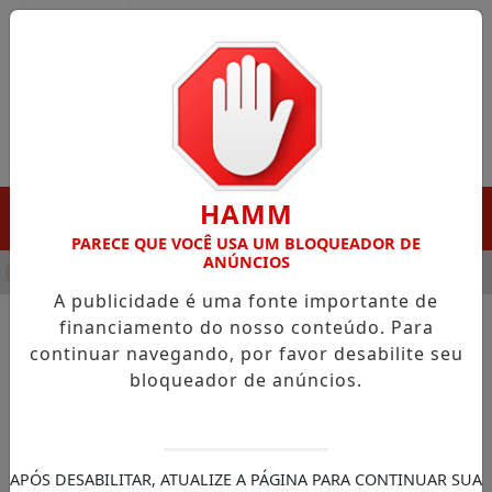
Entrar
HAMM
MENU
PARECE QUE VOCÊ USA UM BLOQUEADOR DE
ANÚNCIOS
HA DESTAQUE EM PORTO GRANDE COM ATUAÇÃO VOLTADA AO 
A publicidade é uma fonte importante de
financiamento do nosso conteúdo. Para
continuar navegando, por favor desabilite seu
NOTÍCIAS/MAZAGÃO
bloqueador de anúncios.
1ª Copa do Mundo de Vôlei da
Região do Ajuruxi movimenta
comunidades e fortalece o
APÓS DESABILITAR, ATUALIZE A PÁGINA PARA CONTINUAR SUA