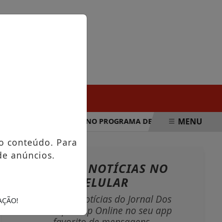
SÁBADO, 08 DE AGOSTO 2026
MENU
ANUNCIA MUDANÇAS NO PROGRAMA DE COMPRAS NO EXTERIOR
o conteúdo. Para
de anúncios.
NOSSAS NOTÍCIAS
NO
CELULAR
Receba as notícias do Jornal Dos
AÇÃO!
Municípios Ap Online no seu app
favorito de mensagens.