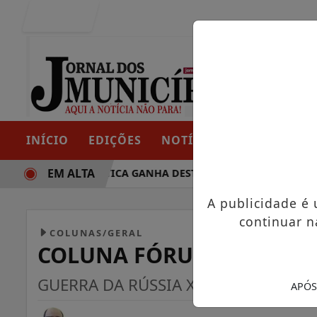
Entrar
INÍCIO
EDIÇÕES
NOTÍCIAS
CONTATO
EM ALTA
TRAJETÓRIA POLÍTICA GANHA DESTAQUE EM PORTO GRANDE 
A publicidade é
continuar n
COLUNAS/GERAL
COLUNA FÓRUM OPTIMU
GUERRA DA RÚSSIA X UCRÂNIA: vai fal
APÓS