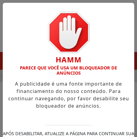
Entrar
HAMM
MENU
PARECE QUE VOCÊ USA UM BLOQUEADOR DE
ANÚNCIOS
HA DESTAQUE EM PORTO GRANDE COM ATUAÇÃO VOLTADA AO 
A publicidade é uma fonte importante de
financiamento do nosso conteúdo. Para
continuar navegando, por favor desabilite seu
NOTÍCIAS/VITÓRIA DO JARI
bloqueador de anúncios.
Vitória do Jari recebe visita
técnica para fortalecer a
piscicultura no município
APÓS DESABILITAR, ATUALIZE A PÁGINA PARA CONTINUAR SUA