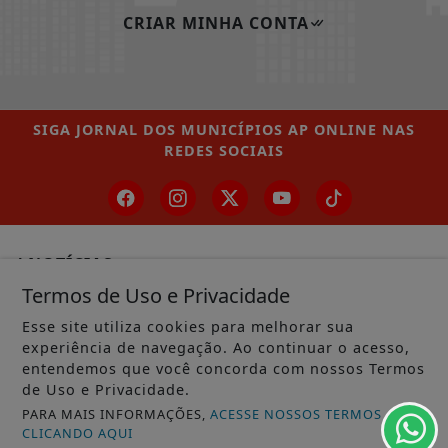
CRIAR MINHA CONTA
SIGA
JORNAL DOS MUNICÍPIOS AP ONLINE
NAS
REDES SOCIAIS
/ NOTÍCIAS
Termos de Uso e Privacidade
MUNICÍPIOS GERAL
Esse site utiliza cookies para melhorar sua
MACAPÁ
experiência de navegação. Ao continuar o acesso,
entendemos que você concorda com nossos Termos
SANTANA
de Uso e Privacidade.
LARANJAL DO JARI
PARA MAIS INFORMAÇÕES,
ACESSE NOSSOS TERMOS
CLICANDO AQUI