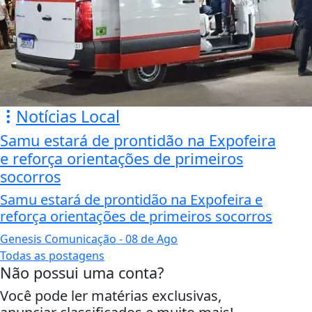
Notícias Local
Samu estará de prontidão na Expofeira
e reforça orientações de primeiros
socorros
Samu estará de prontidão na Expofeira e
reforça orientações de primeiros socorros
Genesis Comunicação
- 08 de Ago
Todas as postagens
Não possui uma conta?
Você pode ler matérias exclusivas,