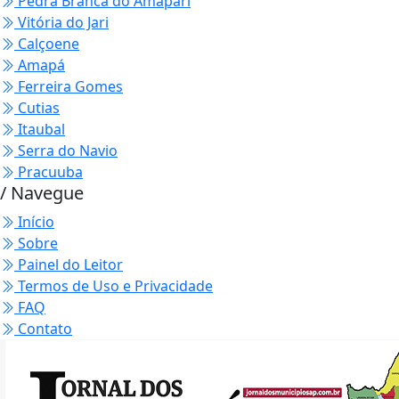
Pedra Branca do Amapari
Vitória do Jari
Calçoene
Amapá
Ferreira Gomes
Cutias
Itaubal
Serra do Navio
Pracuuba
/ Navegue
Início
Sobre
Painel do Leitor
Termos de Uso e Privacidade
FAQ
Contato