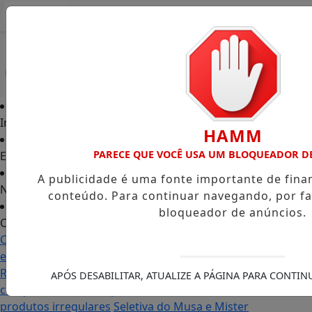
Entrar
Início
HAMM
PARECE QUE VOCÊ USA UM BLOQUEADOR D
Edições
A publicidade é uma fonte importante de fin
Notícias
conteúdo. Para continuar navegando, por fa
bloqueador de anúncios.
Contato
Carol Monteiro: trajetória política ganha destaque
em Porto Grande com atuação voltada ao município
Receita Federal anuncia mudanças no programa de
APÓS DESABILITAR, ATUALIZE A PÁGINA PARA CONTI
compras no exterior para evitar entrada de
produtos irregulares
Seletiva do Musa e Mister