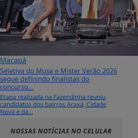
Macapá
Seletiva do Musa e Mister Verão 2026
segue definindo finalistas do
concurso...
Etapa realizada na Fazendinha reuniu
candidatos dos bairros Araxá, Cidade
Nova e da...
NOSSAS NOTÍCIAS
NO CELULAR