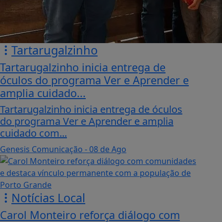
Tartarugalzinho
Tartarugalzinho inicia entrega de
óculos do programa Ver e Aprender e
amplia cuidado...
Tartarugalzinho inicia entrega de óculos
do programa Ver e Aprender e amplia
cuidado com...
Genesis Comunicação
- 08 de Ago
Notícias Local
Carol Monteiro reforça diálogo com