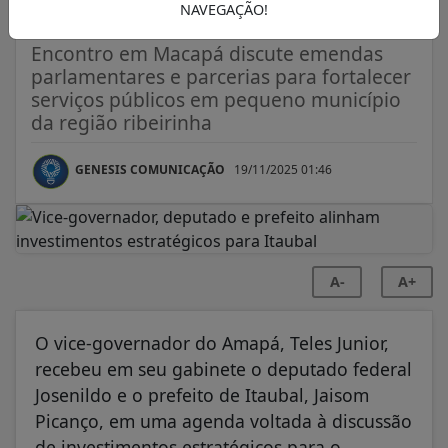
para Itaubal
NAVEGAÇÃO!
Encontro em Macapá discute emendas
parlamentares e parcerias para fortalecer
serviços públicos em pequeno município
da região ribeirinha
GENESIS COMUNICAÇÃO
19/11/2025 01:46
A-
A+
O vice-governador do Amapá, Teles Junior,
recebeu em seu gabinete o deputado federal
Josenildo e o prefeito de Itaubal, Jaisom
Picanço, em uma agenda voltada à discussão
de investimentos estratégicos para o