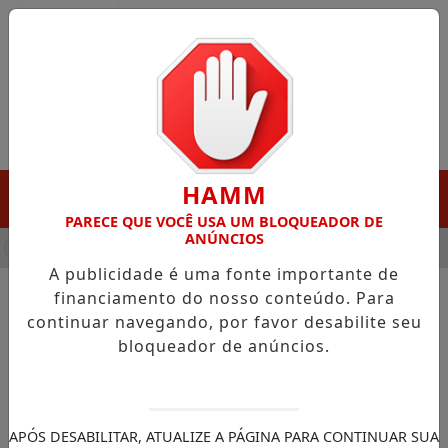
Entrar
HAMM
MENU
PARECE QUE VOCÊ USA UM BLOQUEADOR DE
ANÚNCIOS
HA DESTAQUE EM PORTO GRANDE COM ATUAÇÃO VOLTADA AO 
A publicidade é uma fonte importante de
financiamento do nosso conteúdo. Para
continuar navegando, por favor desabilite seu
NOTÍCIAS/ITAUBAL
bloqueador de anúncios.
Vice-governador, deputado e
prefeito alinham
investimentos estratégicos
APÓS DESABILITAR, ATUALIZE A PÁGINA PARA CONTINUAR SUA