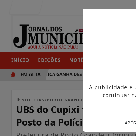
Entrar
INÍCIO
EDIÇÕES
NOTÍCIAS
CONTATO
EM ALTA
TRAJETÓRIA POLÍTICA GANHA DESTAQUE EM PORTO GRANDE 
A publicidade é
continuar n
NOTÍCIAS/PORTO GRANDE
UBS do Cupixi funcionará
Posto da Polícia Militar d
APÓS
Prefeitura de Porto Grande informo