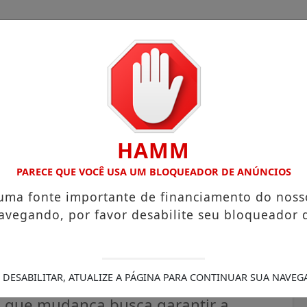
HAMM
COM ATUAÇÃO VOLTADA AO MUNICÍPIO
RECEITA FEDERAL 
PARECE QUE VOCÊ USA UM BLOQUEADOR DE ANÚNCIOS
 uma fonte importante de financiamento do noss
avegando, por favor desabilite seu bloqueador 
 temporariamente no novo
urante reforma
 DESABILITAR, ATUALIZE A PÁGINA PARA CONTINUAR SUA NAVEG
u que mudança busca garantir a