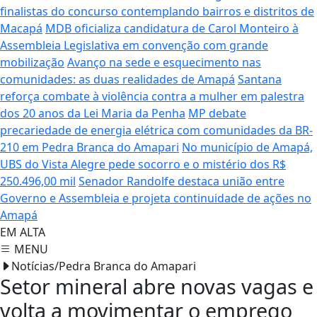
finalistas do concurso contemplando bairros e distritos de
Macapá
MDB oficializa candidatura de Carol Monteiro à
Assembleia Legislativa em convenção com grande
mobilização
Avanço na sede e esquecimento nas
comunidades: as duas realidades de Amapá
Santana
reforça combate à violência contra a mulher em palestra
dos 20 anos da Lei Maria da Penha
MP debate
precariedade de energia elétrica com comunidades da BR-
210 em Pedra Branca do Amapari
No município de Amapá,
UBS do Vista Alegre pede socorro e o mistério dos R$
250.496,00 mil
Senador Randolfe destaca união entre
Governo e Assembleia e projeta continuidade de ações no
Amapá
EM ALTA
MENU
Notícias/Pedra Branca do Amapari
Setor mineral abre novas vagas e
volta a movimentar o emprego