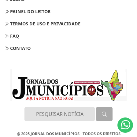
PAINEL DO LEITOR
TERMOS DE USO E PRIVACIDADE
FAQ
CONTATO
Termos de Uso e Privacidade
Esse site utiliza cookies para melhorar sua
experiência de navegação. Ao continuar o acesso,
entendemos que você concorda com nossos Termos
de Uso e Privacidade.
PARA MAIS INFORMAÇÕES,
ACESSE NOSSOS TERMOS
CLICANDO AQUI
@ 2025 JORNAL DOS MUNICÍPIOS - TODOS OS DIREITOS