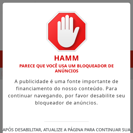
Entrar
HAMM
MENU
PARECE QUE VOCÊ USA UM BLOQUEADOR DE
ANÚNCIOS
HA DESTAQUE EM PORTO GRANDE COM ATUAÇÃO VOLTADA AO 
A publicidade é uma fonte importante de
financiamento do nosso conteúdo. Para
continuar navegando, por favor desabilite seu
NOTÍCIAS/PRACUUBA
bloqueador de anúncios.
Programa Saúde na Escola
leva ações de prevenção e
cidadania para estudantes de
APÓS DESABILITAR, ATUALIZE A PÁGINA PARA CONTINUAR SUA