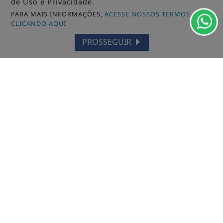
de Uso e Privacidade.
MUNICÍPIOS GERAL
PARA MAIS INFORMAÇÕES,
ACESSE NOSSOS TERMOS
CLICANDO AQUI
MACAPÁ
PROSSEGUIR
SANTANA
LARANJAL DO JARI
OIAPOQUE
MAZAGÃO
PORTO GRANDE
TARTARUGALZINHO
PEDRA BRANCA DO AMAPARI
VITÓRIA DO JARI
CALÇOENE