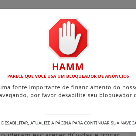
HAMM
 COM ATUAÇÃO VOLTADA AO MUNICÍPIO
RECEITA FEDERAL
PARECE QUE VOCÊ USA UM BLOQUEADOR DE ANÚNCIOS
 uma fonte importante de financiamento do noss
avegando, por favor desabilite seu bloqueador 
Associação A Nossa Família
 ao Agosto Dourado
 DESABILITAR, ATUALIZE A PÁGINA PARA CONTINUAR SUA NAVEG
s puderam esclarecer dúvidas e trocar