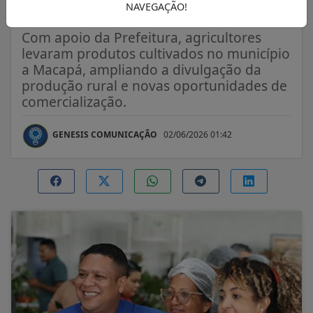
feira do Sebrae
NAVEGAÇÃO!
Com apoio da Prefeitura, agricultores
levaram produtos cultivados no município
a Macapá, ampliando a divulgação da
produção rural e novas oportunidades de
comercialização.
GENESIS COMUNICAÇÃO
02/06/2026 01:42