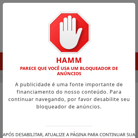
Entrar
HAMM
MENU
PARECE QUE VOCÊ USA UM BLOQUEADOR DE
ANÚNCIOS
A DESTAQUE EM PORTO GRANDE COM ATUAÇÃO VOLTADA AO 
A publicidade é uma fonte importante de
financiamento do nosso conteúdo. Para
continuar navegando, por favor desabilite seu
NOTÍCIAS/PEDRA BRANCA DO AMAPARI
bloqueador de anúncios.
Produtores de Pedra Branca
do Amapari destacam força
da agricultura familiar em
APÓS DESABILITAR, ATUALIZE A PÁGINA PARA CONTINUAR SUA