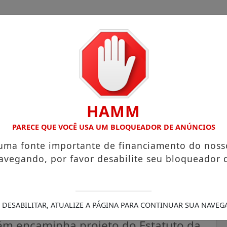
HAMM
OM ATUAÇÃO VOLTADA AO MUNICÍPIO
RECEITA FEDERAL A
PARECE QUE VOCÊ USA UM BLOQUEADOR DE ANÚNCIOS
 uma fonte importante de financiamento do noss
avegando, por favor desabilite seu bloqueador 
nça na criação da Guarda
amento de concurso público
 DESABILITAR, ATUALIZE A PÁGINA PARA CONTINUAR SUA NAVEG
ém encaminha projeto do Estatuto da