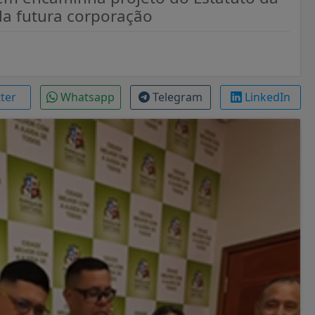
a futura corporação
tter
Whatsapp
Telegram
LinkedIn