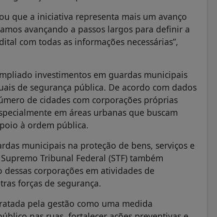
cou que a iniciativa representa mais um avanço
tamos avançando a passos largos para definir a
dital com todas as informações necessárias”,
 ampliado investimentos em guardas municipais
uais de segurança pública. De acordo com dados
número de cidades com corporações próprias
 especialmente em áreas urbanas que buscam
apoio à ordem pública.
ardas municipais na proteção de bens, serviços e
o Supremo Tribunal Federal (STF) também
o dessas corporações em atividades de
tras forças de segurança.
 tratada pela gestão como uma medida
úblico nas ruas, fortalecer ações preventivas e