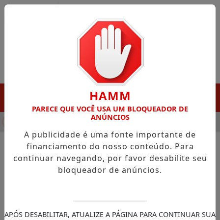
Entrar
HAMM
MENU
PARECE QUE VOCÊ USA UM BLOQUEADOR DE
ANÚNCIOS
HA DESTAQUE EM PORTO GRANDE COM ATUAÇÃO VOLTADA AO 
A publicidade é uma fonte importante de
financiamento do nosso conteúdo. Para
continuar navegando, por favor desabilite seu
NOTÍCIAS/LARANJAL DO JARI
bloqueador de anúncios.
Prefeitura de Laranjal do Jari
lança Projeto Gotinhas de
Azul para crianças com TEA
APÓS DESABILITAR, ATUALIZE A PÁGINA PARA CONTINUAR SUA