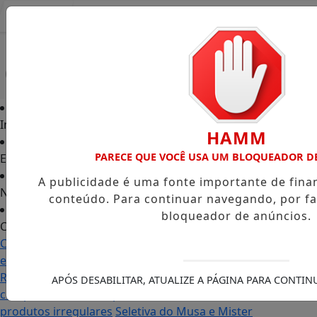
Entrar
Início
HAMM
PARECE QUE VOCÊ USA UM BLOQUEADOR D
Edições
A publicidade é uma fonte importante de fin
Notícias
conteúdo. Para continuar navegando, por fa
bloqueador de anúncios.
Contato
Carol Monteiro: trajetória política ganha destaque
em Porto Grande com atuação voltada ao município
Receita Federal anuncia mudanças no programa de
APÓS DESABILITAR, ATUALIZE A PÁGINA PARA CONTI
compras no exterior para evitar entrada de
produtos irregulares
Seletiva do Musa e Mister