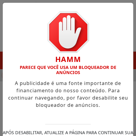
Entrar
HAMM
MENU
PARECE QUE VOCÊ USA UM BLOQUEADOR DE
ANÚNCIOS
NHA DESTAQUE EM PORTO GRANDE COM ATUAÇÃO VOLTADA AO
A publicidade é uma fonte importante de
financiamento do nosso conteúdo. Para
continuar navegando, por favor desabilite seu
NOTÍCIAS/PORTO GRANDE
bloqueador de anúncios.
Porto Grande recebe a
Carreta do Amor para exames
gratuitos de mamografia e
APÓS DESABILITAR, ATUALIZE A PÁGINA PARA CONTINUAR SUA