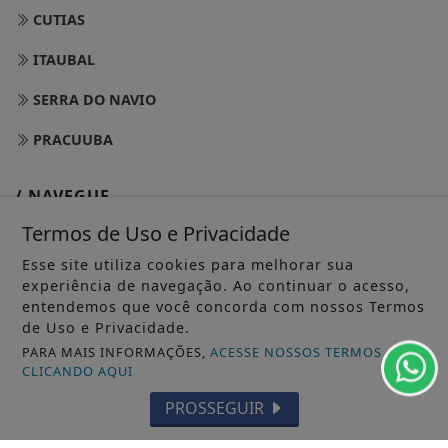
CUTIAS
ITAUBAL
SERRA DO NAVIO
PRACUUBA
/ NAVEGUE
INÍCIO
Termos de Uso e Privacidade
Esse site utiliza cookies para melhorar sua
SOBRE
experiência de navegação. Ao continuar o acesso,
PAINEL DO LEITOR
entendemos que você concorda com nossos Termos
de Uso e Privacidade.
TERMOS DE USO E PRIVACIDADE
PARA MAIS INFORMAÇÕES,
ACESSE NOSSOS TERMOS
CLICANDO AQUI
FAQ
PROSSEGUIR
CONTATO