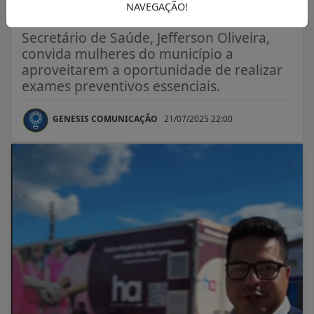
preventivo
NAVEGAÇÃO!
Secretário de Saúde, Jefferson Oliveira,
convida mulheres do município a
aproveitarem a oportunidade de realizar
exames preventivos essenciais.
GENESIS COMUNICAÇÃO
21/07/2025 22:00