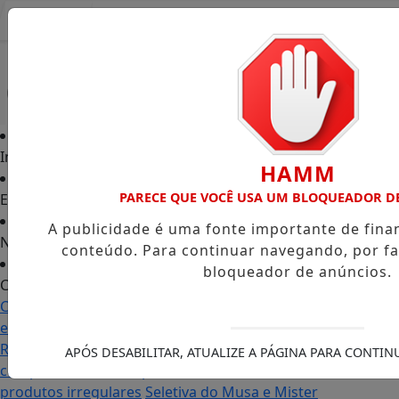
Entrar
Início
HAMM
PARECE QUE VOCÊ USA UM BLOQUEADOR D
Edições
A publicidade é uma fonte importante de fin
Notícias
conteúdo. Para continuar navegando, por fa
bloqueador de anúncios.
Contato
Carol Monteiro: trajetória política ganha destaque
em Porto Grande com atuação voltada ao município
Receita Federal anuncia mudanças no programa de
APÓS DESABILITAR, ATUALIZE A PÁGINA PARA CONTI
compras no exterior para evitar entrada de
produtos irregulares
Seletiva do Musa e Mister