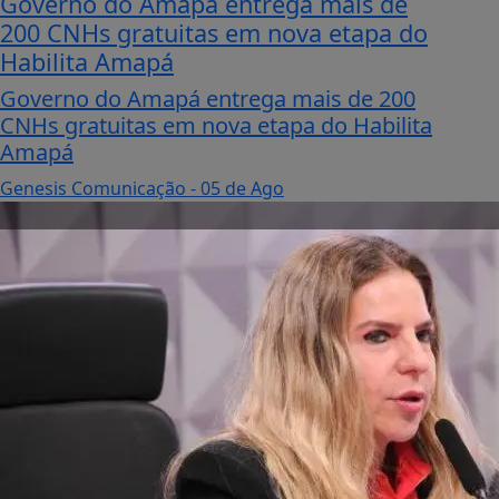
Governo do Amapá entrega mais de
200 CNHs gratuitas em nova etapa do
Habilita Amapá
Governo do Amapá entrega mais de 200
CNHs gratuitas em nova etapa do Habilita
Amapá
Genesis Comunicação
- 05 de Ago