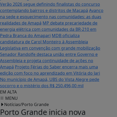
Verão 2026 segue definindo finalistas do concurso
contemplando bairros e distritos de Macapá
Avanço
na sede e esquecimento nas comunidades: as duas
realidades de Amapá
MP debate precariedade de
energia elétrica com comunidades da BR-210 em
Pedra Branca do Amapari
MDB oficializa
candidatura de Carol Monteiro à Assembleia
Legislativa em convenção com grande mobilização
Senador Randolfe destaca união entre Governo e
Assembleia e projeta continuidade de ações no
Amapá
Projeto Férias do Saber encerra mais uma
edição com foco no aprendizado em Vitória do Jari
No município de Amapá, UBS do Vista Alegre pede
socorro e o mistério dos R$ 250.496,00 mil
EM ALTA
MENU
Notícias/Porto Grande
Porto Grande inicia nova