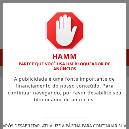
Entrar
HAMM
MENU
PARECE QUE VOCÊ USA UM BLOQUEADOR DE
ANÚNCIOS
HA DESTAQUE EM PORTO GRANDE COM ATUAÇÃO VOLTADA AO 
A publicidade é uma fonte importante de
financiamento do nosso conteúdo. Para
continuar navegando, por favor desabilite seu
NOTÍCIAS/ASSEMBLÉIA LEGISLATIVA AP
bloqueador de anúncios.
Poder Legislativo estadual
homenageia os 80 anos da
Associação Comercial do
APÓS DESABILITAR, ATUALIZE A PÁGINA PARA CONTINUAR SUA