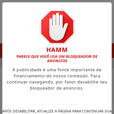
Entrar
HAMM
MENU
PARECE QUE VOCÊ USA UM BLOQUEADOR DE
ANÚNCIOS
NHA DESTAQUE EM PORTO GRANDE COM ATUAÇÃO VOLTADA AO
A publicidade é uma fonte importante de
financiamento do nosso conteúdo. Para
continuar navegando, por favor desabilite seu
NOTÍCIAS/SENADOR DAVI ALCOLUMBRE
bloqueador de anúncios.
PEC da escala 6x1 não irá
diretamente para o Plenário
do Senado, diz Davi
APÓS DESABILITAR, ATUALIZE A PÁGINA PARA CONTINUAR SUA