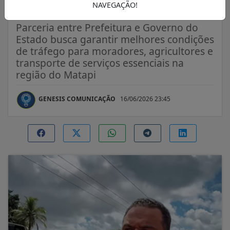
Grande
NAVEGAÇÃO!
Parceria entre Prefeitura e Governo do
Estado busca garantir melhores condições
de tráfego para moradores, agricultores e
transporte de serviços essenciais na
região do Matapi
GENESIS COMUNICAÇÃO
16/06/2026 23:45