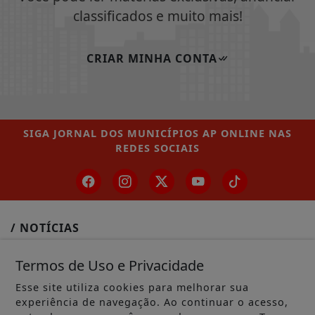
classificados e muito mais!
CRIAR MINHA CONTA
SIGA
JORNAL DOS MUNICÍPIOS AP ONLINE
NAS
REDES SOCIAIS
/ NOTÍCIAS
MUNICÍPIOS GERAL
Termos de Uso e Privacidade
MACAPÁ
Esse site utiliza cookies para melhorar sua
experiência de navegação. Ao continuar o acesso,
SANTANA