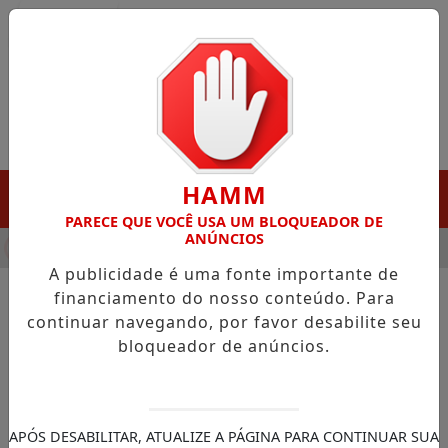
Entrar
HAMM
MENU
PARECE QUE VOCÊ USA UM BLOQUEADOR DE
ANÚNCIOS
HA DESTAQUE EM PORTO GRANDE COM ATUAÇÃO VOLTADA AO 
A publicidade é uma fonte importante de
financiamento do nosso conteúdo. Para
continuar navegando, por favor desabilite seu
NOTÍCIAS/PORTO GRANDE
bloqueador de anúncios.
Manutenção da Linha C
reforça mobilidade e apoio à
produção rural em Porto
APÓS DESABILITAR, ATUALIZE A PÁGINA PARA CONTINUAR SUA