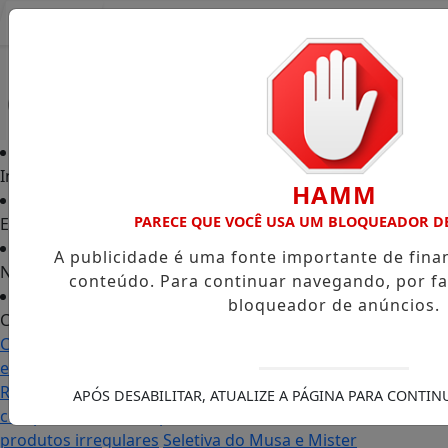
Entrar
Início
HAMM
PARECE QUE VOCÊ USA UM BLOQUEADOR D
Edições
A publicidade é uma fonte importante de fin
Notícias
conteúdo. Para continuar navegando, por fa
bloqueador de anúncios.
Contato
Carol Monteiro: trajetória política ganha destaque
em Porto Grande com atuação voltada ao município
Receita Federal anuncia mudanças no programa de
APÓS DESABILITAR, ATUALIZE A PÁGINA PARA CONTI
compras no exterior para evitar entrada de
produtos irregulares
Seletiva do Musa e Mister