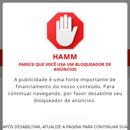
Entrar
HAMM
MENU
PARECE QUE VOCÊ USA UM BLOQUEADOR DE
ANÚNCIOS
HA DESTAQUE EM PORTO GRANDE COM ATUAÇÃO VOLTADA AO 
A publicidade é uma fonte importante de
financiamento do nosso conteúdo. Para
continuar navegando, por favor desabilite seu
NOTÍCIAS/PORTO GRANDE
bloqueador de anúncios.
Elielson Moraes busca apoio
em Brasília e anuncia visita a
famílias atingidas pelas
APÓS DESABILITAR, ATUALIZE A PÁGINA PARA CONTINUAR SUA