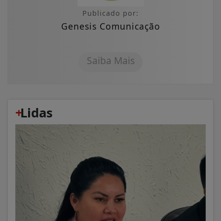
Publicado por:
Genesis Comunicação
Saiba Mais
+
Lidas