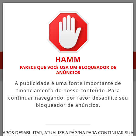
Entrar
HAMM
MENU
PARECE QUE VOCÊ USA UM BLOQUEADOR DE
ANÚNCIOS
HA DESTAQUE EM PORTO GRANDE COM ATUAÇÃO VOLTADA AO 
A publicidade é uma fonte importante de
financiamento do nosso conteúdo. Para
continuar navegando, por favor desabilite seu
NOTÍCIAS/VITÓRIA DO JARI
bloqueador de anúncios.
Detran intensifica ações do
Maio Amarelo no sul do
Amapá
APÓS DESABILITAR, ATUALIZE A PÁGINA PARA CONTINUAR SUA