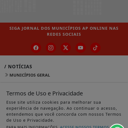
SIGA
JORNAL DOS MUNICÍPIOS AP ONLINE
NAS
REDES SOCIAIS
/ NOTÍCIAS
MUNICÍPIOS GERAL
MACAPÁ
Termos de Uso e Privacidade
SANTANA
Esse site utiliza cookies para melhorar sua
experiência de navegação. Ao continuar o acesso,
LARANJAL DO JARI
entendemos que você concorda com nossos Termos
de Uso e Privacidade.
OIAPOQUE
PARA MAIS INFORMAÇÕES,
ACESSE NOSSOS TERMOS