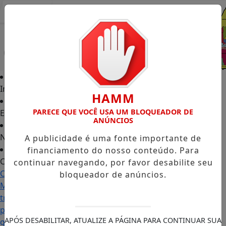
Entrar
Início
HAMM
PARECE QUE VOCÊ USA UM BLOQUEADOR DE
Edições
ANÚNCIOS
Notícias
A publicidade é uma fonte importante de
financiamento do nosso conteúdo. Para
Contato
continuar navegando, por favor desabilite seu
Carol
bloqueador de anúncios.
Monteiro:
trajetória
política
APÓS DESABILITAR, ATUALIZE A PÁGINA PARA CONTINUAR SUA
ganha