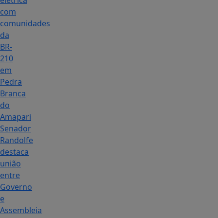
elétrica
com
comunidades
da
BR-
210
em
Pedra
Branca
do
Amapari
Senador
Randolfe
destaca
união
entre
Governo
e
Assembleia