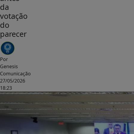
da
votação
do
parecer
Por
Genesis
Comunicação
27/05/2026
18:23