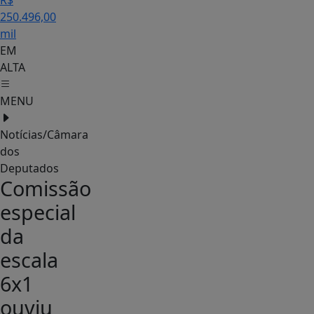
R$
250.496,00
mil
EM
ALTA
MENU
Notícias/Câmara
dos
Deputados
Comissão
especial
da
escala
6x1
ouviu