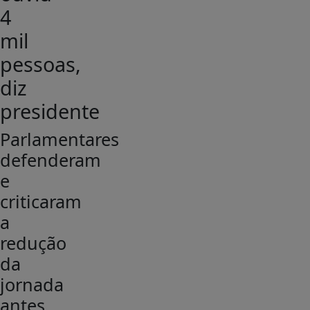
4
mil
pessoas,
diz
presidente
Parlamentares
defenderam
e
criticaram
a
redução
da
jornada
antes