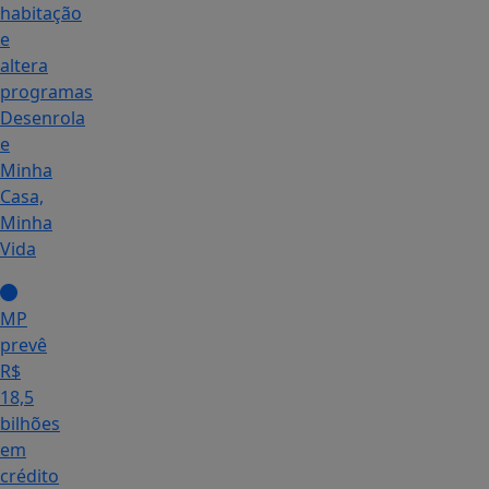
habitação
e
altera
programas
Desenrola
e
Minha
Casa,
Minha
Vida
MP
prevê
R$
18,5
bilhões
em
crédito