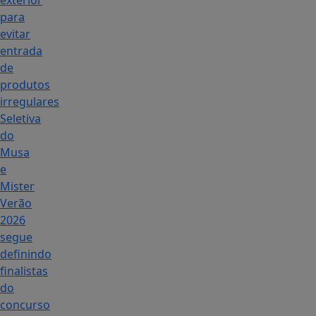
exterior
para
evitar
entrada
de
produtos
irregulares
Seletiva
do
Musa
e
Mister
Verão
2026
segue
definindo
finalistas
do
concurso