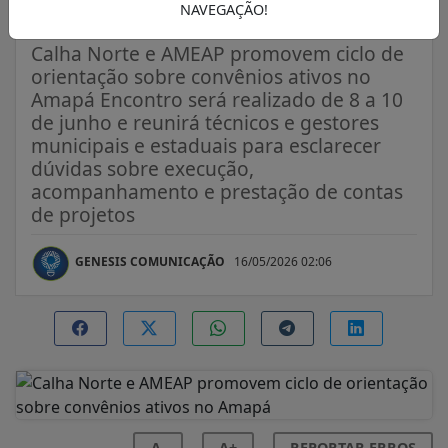
Amapá
NAVEGAÇÃO!
Calha Norte e AMEAP promovem ciclo de
orientação sobre convênios ativos no
Amapá Encontro será realizado de 8 a 10
de junho e reunirá técnicos e gestores
municipais e estaduais para esclarecer
dúvidas sobre execução,
acompanhamento e prestação de contas
de projetos
GENESIS COMUNICAÇÃO
16/05/2026 02:06
A-
A+
REPORTAR ERROS