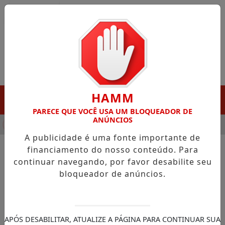
Entrar
HAMM
MENU
PARECE QUE VOCÊ USA UM BLOQUEADOR DE
ANÚNCIOS
HA DESTAQUE EM PORTO GRANDE COM ATUAÇÃO VOLTADA AO 
A publicidade é uma fonte importante de
financiamento do nosso conteúdo. Para
continuar navegando, por favor desabilite seu
NOTÍCIAS/AMEAP
bloqueador de anúncios.
Calha Norte e AMEAP
promovem ciclo de orientação
sobre convênios ativos no
APÓS DESABILITAR, ATUALIZE A PÁGINA PARA CONTINUAR SUA