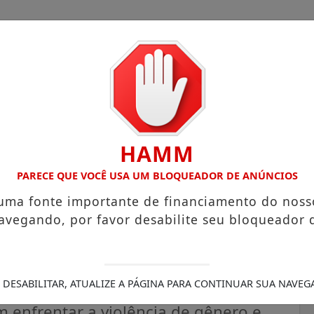
HAMM
COM ATUAÇÃO VOLTADA AO MUNICÍPIO
RECEITA FEDERAL 
PARECE QUE VOCÊ USA UM BLOQUEADOR DE ANÚNCIOS
 uma fonte importante de financiamento do noss
avegando, por favor desabilite seu bloqueador 
m luta por igualdade e
rasil
 DESABILITAR, ATUALIZE A PÁGINA PARA CONTINUAR SUA NAVEG
m enfrentar a violência de gênero e