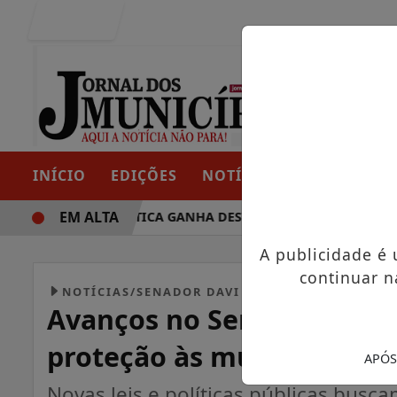
Entrar
INÍCIO
EDIÇÕES
NOTÍCIAS
CONTATO
EM ALTA
TRAJETÓRIA POLÍTICA GANHA DESTAQUE EM PORTO GRANDE 
A publicidade é
continuar n
NOTÍCIAS/SENADOR DAVI ALCOLUMBRE
Avanços no Senado reflete
proteção às mulheres no B
APÓS
Novas leis e políticas públicas busca