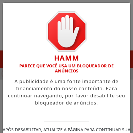
Entrar
HAMM
MENU
PARECE QUE VOCÊ USA UM BLOQUEADOR DE
ANÚNCIOS
HA DESTAQUE EM PORTO GRANDE COM ATUAÇÃO VOLTADA AO 
A publicidade é uma fonte importante de
financiamento do nosso conteúdo. Para
continuar navegando, por favor desabilite seu
NOTÍCIAS/SENADOR DAVI ALCOLUMBRE
bloqueador de anúncios.
Alcolumbre rechaça
acusações falsas e reafirma
integridade no comando do
APÓS DESABILITAR, ATUALIZE A PÁGINA PARA CONTINUAR SUA