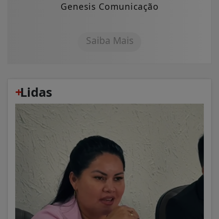
Genesis Comunicação
Saiba Mais
+
Lidas