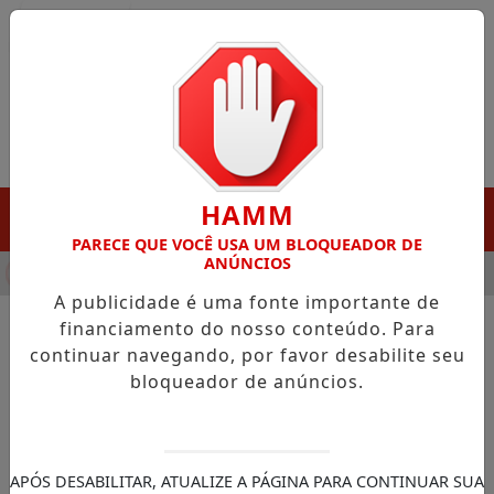
Entrar
HAMM
MENU
PARECE QUE VOCÊ USA UM BLOQUEADOR DE
ANÚNCIOS
HA DESTAQUE EM PORTO GRANDE COM ATUAÇÃO VOLTADA AO 
A publicidade é uma fonte importante de
financiamento do nosso conteúdo. Para
continuar navegando, por favor desabilite seu
NOTÍCIAS/ASSEMBLÉIA LEGISLATIVA AP
bloqueador de anúncios.
Alap é parceira da maior
edição do Casamento na
Comunidade
APÓS DESABILITAR, ATUALIZE A PÁGINA PARA CONTINUAR SUA