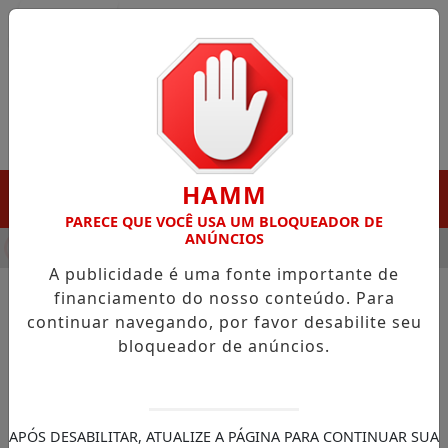
Entrar
HAMM
MENU
PARECE QUE VOCÊ USA UM BLOQUEADOR DE
ANÚNCIOS
HA DESTAQUE EM PORTO GRANDE COM ATUAÇÃO VOLTADA AO 
A publicidade é uma fonte importante de
financiamento do nosso conteúdo. Para
continuar navegando, por favor desabilite seu
NOTÍCIAS/LARANJAL DO JARI
bloqueador de anúncios.
Agentes comunitários de
saúde recebem capacitação
sobre desobstrução de vias
APÓS DESABILITAR, ATUALIZE A PÁGINA PARA CONTINUAR SUA