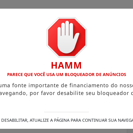
HAMM
COM ATUAÇÃO VOLTADA AO MUNICÍPIO
RECEITA FEDERAL A
PARECE QUE VOCÊ USA UM BLOQUEADOR DE ANÚNCIOS
 uma fonte importante de financiamento do noss
avegando, por favor desabilite seu bloqueador 
ho impede que bancos e
lho" judicial contra
 DESABILITAR, ATUALIZE A PÁGINA PARA CONTINUAR SUA NAVEG