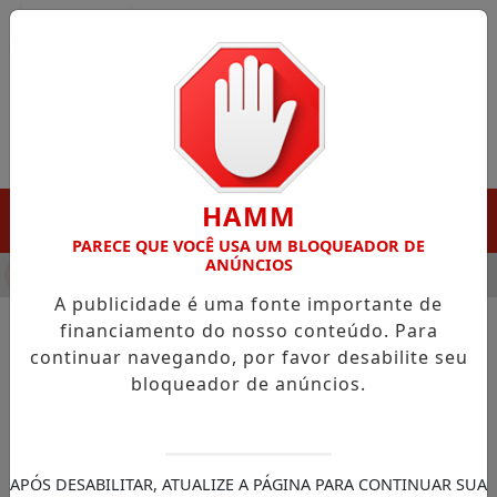
Entrar
HAMM
MENU
PARECE QUE VOCÊ USA UM BLOQUEADOR DE
ANÚNCIOS
HA DESTAQUE EM PORTO GRANDE COM ATUAÇÃO VOLTADA AO 
A publicidade é uma fonte importante de
financiamento do nosso conteúdo. Para
continuar navegando, por favor desabilite seu
NOTÍCIAS/POLÍTICOS EM FOCO
bloqueador de anúncios.
Com R$ 5,4 milhões
garantidos por Acácio
Favacho, Amapá ganha fôlego
APÓS DESABILITAR, ATUALIZE A PÁGINA PARA CONTINUAR SUA