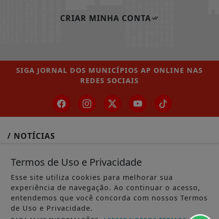
CRIAR MINHA CONTA
SIGA
JORNAL DOS MUNICÍPIOS AP ONLINE
NAS
REDES SOCIAIS
/ NOTÍCIAS
MUNICÍPIOS GERAL
Termos de Uso e Privacidade
MACAPÁ
Esse site utiliza cookies para melhorar sua
experiência de navegação. Ao continuar o acesso,
SANTANA
entendemos que você concorda com nossos Termos
de Uso e Privacidade.
LARANJAL DO JARI