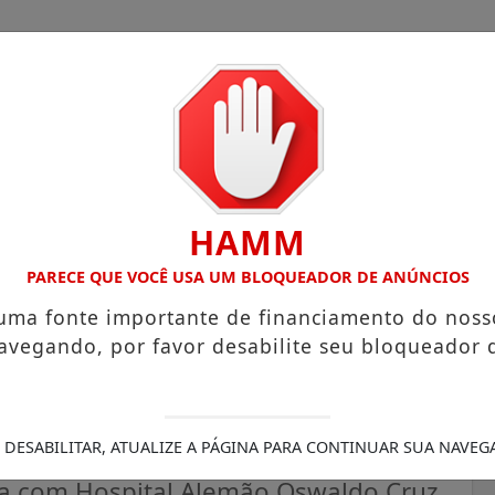
HAMM
COM ATUAÇÃO VOLTADA AO MUNICÍPIO
RECEITA FEDERAL 
PARECE QUE VOCÊ USA UM BLOQUEADOR DE ANÚNCIOS
 uma fonte importante de financiamento do noss
avegando, por favor desabilite seu bloqueador 
nça o Projeto Saúde Redes
 pequenos municípios
 DESABILITAR, ATUALIZE A PÁGINA PARA CONTINUAR SUA NAVEG
ria com Hospital Alemão Oswaldo Cruz