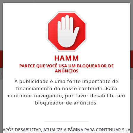
Entrar
HAMM
MENU
PARECE QUE VOCÊ USA UM BLOQUEADOR DE
ANÚNCIOS
HA DESTAQUE EM PORTO GRANDE COM ATUAÇÃO VOLTADA AO 
A publicidade é uma fonte importante de
financiamento do nosso conteúdo. Para
continuar navegando, por favor desabilite seu
NOTÍCIAS/CÂMARA DOS DEPUTADOS
bloqueador de anúncios.
Hugo Motta debate
renegociação de dívidas
agrícolas e redução de
APÓS DESABILITAR, ATUALIZE A PÁGINA PARA CONTINUAR SUA