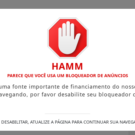
HAMM
OM ATUAÇÃO VOLTADA AO MUNICÍPIO
RECEITA FEDERAL A
PARECE QUE VOCÊ USA UM BLOQUEADOR DE ANÚNCIOS
 uma fonte importante de financiamento do noss
avegando, por favor desabilite seu bloqueador 
pa de Casamento
 de 50 casais na Vila
 DESABILITAR, ATUALIZE A PÁGINA PARA CONTINUAR SUA NAVEG