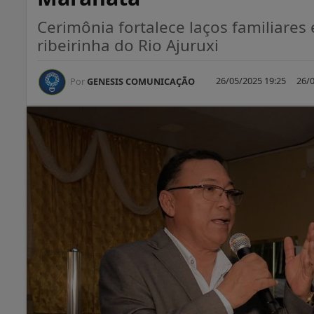
Cerimônia fortalece laços familiares
ribeirinha do Rio Ajuruxi
26/05/2025 19:25
26/0
Por
GENESIS COMUNICAÇÃO