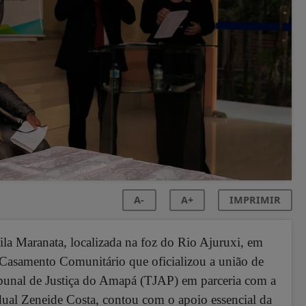
A-
A+
IMPRIMIR
la Maranata, localizada na foz do Rio Ajuruxi, em
 Casamento Comunitário que oficializou a união de
ibunal de Justiça do Amapá (TJAP) em parceria com a
dual Zeneide Costa, contou com o apoio essencial da