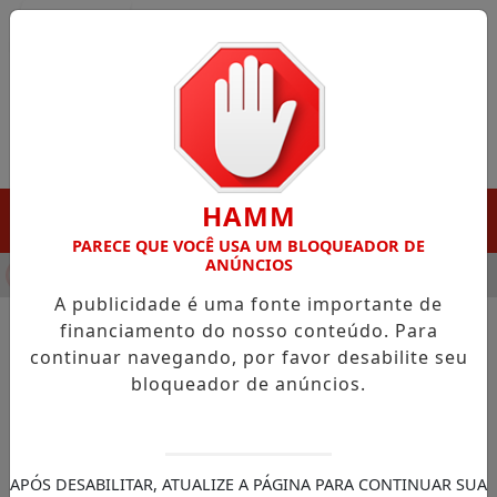
Entrar
HAMM
MENU
PARECE QUE VOCÊ USA UM BLOQUEADOR DE
ANÚNCIOS
NHA DESTAQUE EM PORTO GRANDE COM ATUAÇÃO VOLTADA AO
A publicidade é uma fonte importante de
financiamento do nosso conteúdo. Para
continuar navegando, por favor desabilite seu
NOTÍCIAS/MAZAGÃO
bloqueador de anúncios.
Prefeito Chico Nó apoia
Casamento Comunitário e
reforça compromisso com a
APÓS DESABILITAR, ATUALIZE A PÁGINA PARA CONTINUAR SUA