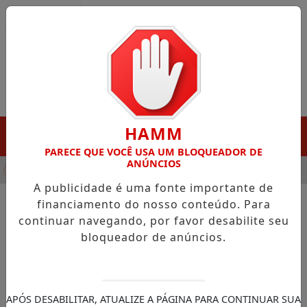
Entrar
HAMM
MENU
PARECE QUE VOCÊ USA UM BLOQUEADOR DE
ANÚNCIOS
HA DESTAQUE EM PORTO GRANDE COM ATUAÇÃO VOLTADA AO 
A publicidade é uma fonte importante de
financiamento do nosso conteúdo. Para
continuar navegando, por favor desabilite seu
NOTÍCIAS/FERREIRA GOMES
bloqueador de anúncios.
Prefeito Alessandro
comemora lançamento do
Plano Diretor da Bacia
APÓS DESABILITAR, ATUALIZE A PÁGINA PARA CONTINUAR SUA