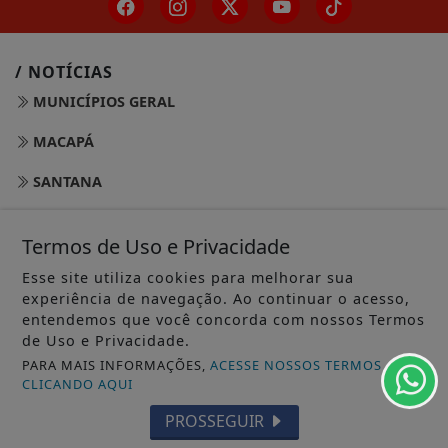
/ NOTÍCIAS
MUNICÍPIOS GERAL
MACAPÁ
SANTANA
LARANJAL DO JARI
Termos de Uso e Privacidade
OIAPOQUE
Esse site utiliza cookies para melhorar sua
experiência de navegação. Ao continuar o acesso,
MAZAGÃO
entendemos que você concorda com nossos Termos
de Uso e Privacidade.
PORTO GRANDE
PARA MAIS INFORMAÇÕES,
ACESSE NOSSOS TERMOS
TARTARUGALZINHO
CLICANDO AQUI
PROSSEGUIR
PEDRA BRANCA DO AMAPARI