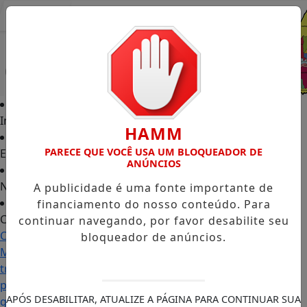
Entrar
Início
HAMM
PARECE QUE VOCÊ USA UM BLOQUEADOR DE
Edições
ANÚNCIOS
Notícias
A publicidade é uma fonte importante de
financiamento do nosso conteúdo. Para
Contato
continuar navegando, por favor desabilite seu
Carol
bloqueador de anúncios.
Monteiro:
trajetória
política
APÓS DESABILITAR, ATUALIZE A PÁGINA PARA CONTINUAR SUA
ganha