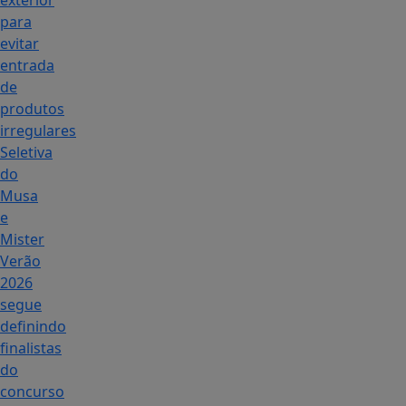
exterior
para
evitar
entrada
de
produtos
irregulares
Seletiva
do
Musa
e
Mister
Verão
2026
segue
definindo
finalistas
do
concurso