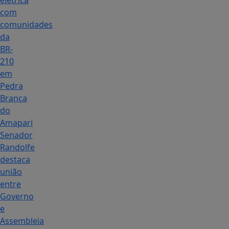
elétrica
com
comunidades
da
BR-
210
em
Pedra
Branca
do
Amapari
Senador
Randolfe
destaca
união
entre
Governo
e
Assembleia