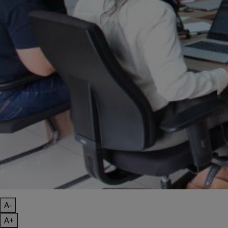
A-
A+