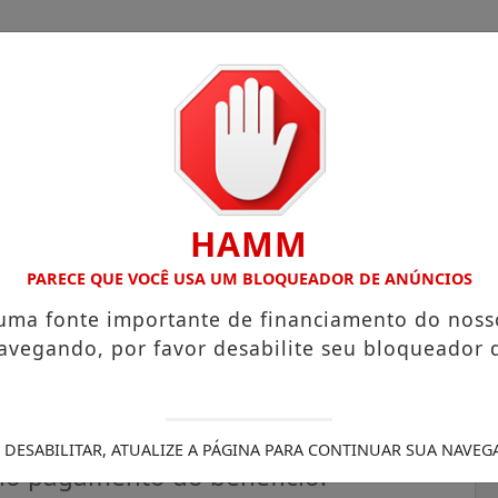
HAMM
COM ATUAÇÃO VOLTADA AO MUNICÍPIO
RECEITA FEDERAL 
PARECE QUE VOCÊ USA UM BLOQUEADOR DE ANÚNCIOS
 uma fonte importante de financiamento do noss
avegando, por favor desabilite seu bloqueador 
sApp para prova de vida
nvocados têm prazo para regularizar a
 DESABILITAR, ATUALIZE A PÁGINA PARA CONTINUAR SUA NAVEG
 no pagamento do benefício.