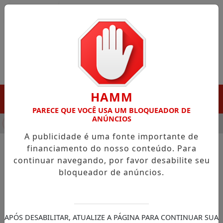
Entrar
HAMM
MENU
PARECE QUE VOCÊ USA UM BLOQUEADOR DE
ANÚNCIOS
HA DESTAQUE EM PORTO GRANDE COM ATUAÇÃO VOLTADA AO 
A publicidade é uma fonte importante de
financiamento do nosso conteúdo. Para
continuar navegando, por favor desabilite seu
NOTÍCIAS/EDUCAÇÃO
bloqueador de anúncios.
Inscrições do 2° Concurso de
Gêneros Textuais termina dia
30 de agosto
APÓS DESABILITAR, ATUALIZE A PÁGINA PARA CONTINUAR SUA